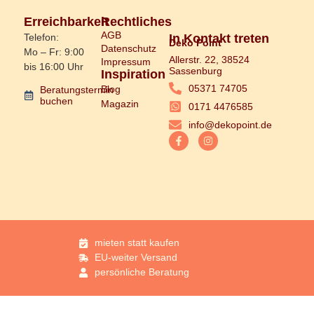
Erreichbarkeit
Rechtliches
AGB
Telefon:
In Kontakt treten
Deko Point
Datenschutz
Mo – Fr: 9:00
Allerstr. 22, 38524
Impressum
bis 16:00 Uhr
Sassenburg
Inspiration
05371 74705
Blog
Beratungstermin
buchen
Magazin
0171 4476585
info@dekopoint.de
mieten statt kaufen
EU-weiter Versand
persönliche Beratung