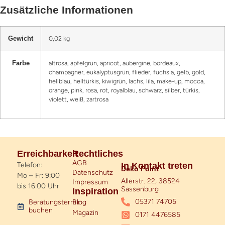
Zusätzliche Informationen
0,02 kg
Gewicht
altrosa, apfelgrün, apricot, aubergine, bordeaux,
Farbe
champagner, eukalyptusgrün, flieder, fuchsia, gelb, gold,
hellblau, helltürkis, kiwigrün, lachs, lila, make-up, mocca,
orange, pink, rosa, rot, royalblau, schwarz, silber, türkis,
violett, weiß, zartrosa
Erreichbarkeit
Rechtliches
AGB
Telefon:
In Kontakt treten
Deko Point
Datenschutz
Mo – Fr: 9:00
Allerstr. 22, 38524
Impressum
bis 16:00 Uhr
Sassenburg
Inspiration
05371 74705
Blog
Beratungstermin
buchen
Magazin
0171 4476585