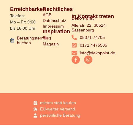
Erreichbarkeit
Rechtliches
AGB
Telefon:
In Kontakt treten
Deko Point
Datenschutz
Mo – Fr: 9:00
Allerstr. 22, 38524
Impressum
bis 16:00 Uhr
Sassenburg
Inspiration
05371 74705
Blog
Beratungstermin
buchen
Magazin
0171 4476585
info@dekopoint.de
mieten statt kaufen
EU-weiter Versand
persönliche Beratung