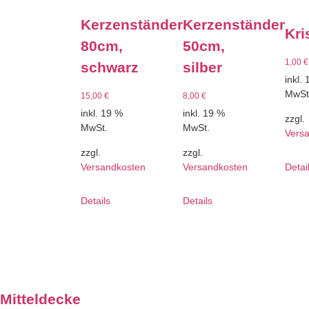
Kerzenständer
Kerzenständer
Kri
80cm,
50cm,
1,00
€
schwarz
silber
inkl.
MwSt
15,00
€
8,00
€
inkl. 19 %
inkl. 19 %
zzgl.
MwSt.
MwSt.
Vers
zzgl.
zzgl.
Versandkosten
Versandkosten
Detai
Details
Details
Mitteldecke