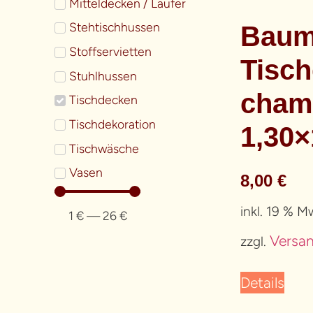
Mitteldecken / Läufer
Stehtischhussen
Baum
Stoffservietten
Tisch
Stuhlhussen
cham
Tischdecken
Tischdekoration
1,30
Tischwäsche
Vasen
8,00
€
inkl. 19 % M
1
€
—
26
€
Versa
zzgl.
Details