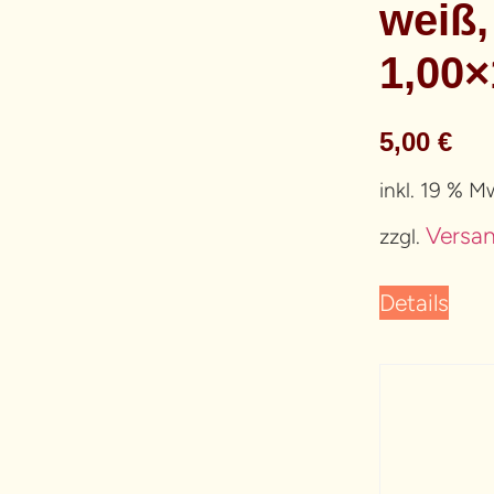
weiß,
1,00
5,00
€
inkl. 19 % M
Versa
zzgl.
Details