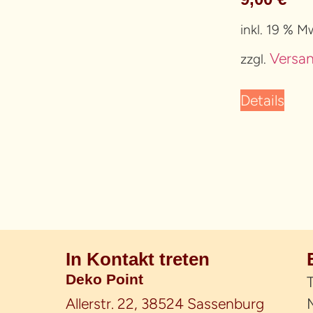
inkl. 19 % M
Versa
zzgl.
Details
In Kontakt treten
Deko Point
T
Allerstr. 22, 38524 Sassenburg
M