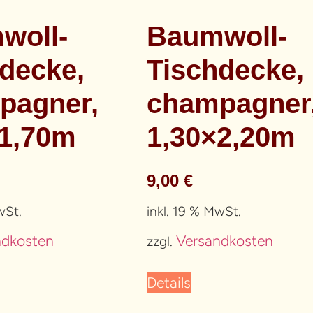
woll-
Baumwoll-
decke,
Tischdecke,
pagner,
champagner
×1,70m
1,30×2,20m
9,00
€
wSt.
inkl. 19 % MwSt.
ndkosten
Versandkosten
zzgl.
Details