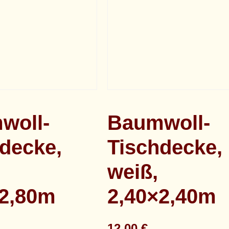
woll-
Baumwoll-
decke,
Tischdecke,
weiß,
×2,80m
2,40×2,40m
12,00
€