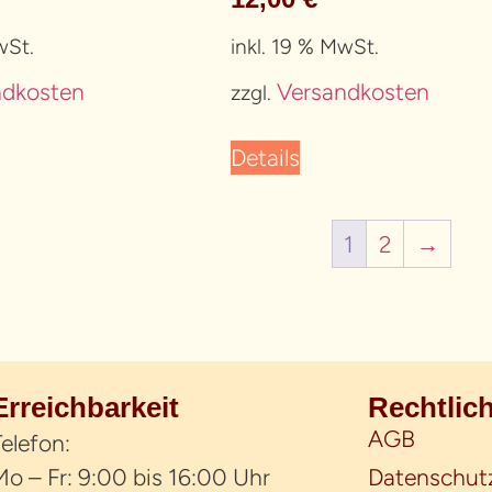
wSt.
inkl. 19 % MwSt.
ndkosten
Versandkosten
zzgl.
Details
1
2
→
Erreichbarkeit
Rechtlic
AGB
elefon:
o – Fr: 9:00 bis 16:00 Uhr
Datenschut